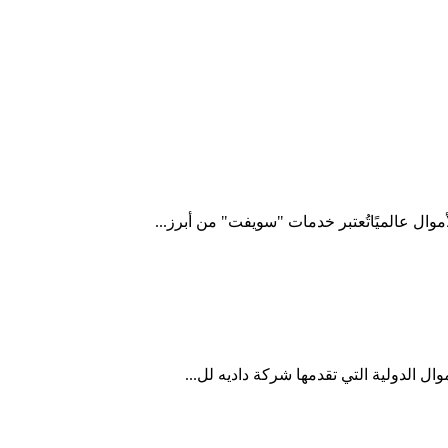
ل عالميًاتُعتبر خدمات "سويفت" من أبرز...