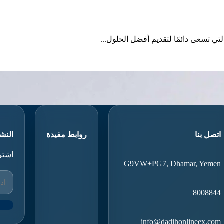
تي تسعى دائمًا لتقديم أفضل الحلول...
اتصل بنا
روابط مفيدة
النشر
اشتر
G9VW+PG7, Dhamar, Yemen
8008844
info@dadihonlineex.com